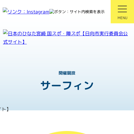
MENU
紡ぐ感動 親和となれ
第81回国民スポーツ大会
第26回全国障害者スポーツ大
開催競技
サーフィン