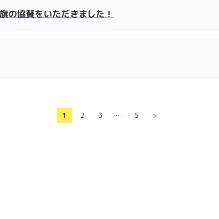
り旗の協賛をいただきました！
1
2
3
…
5
>