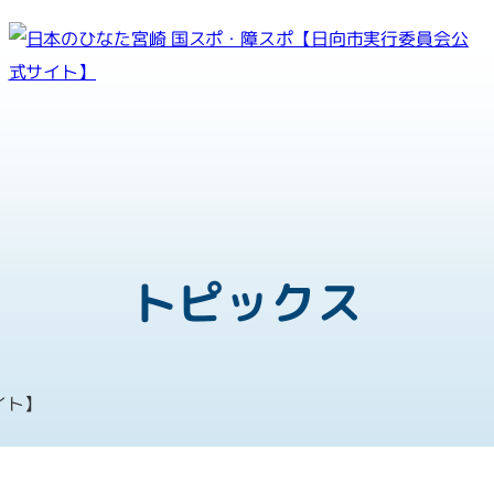
紡ぐ感動 親和となれ
第81回国民スポーツ大会
第26回全国障害者スポーツ大
トピックス