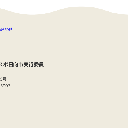
い合わせ
スポ日向市実行委員
番5号
-5907