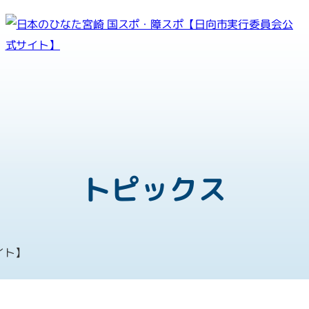
紡ぐ感動 親和となれ
第81回国民スポーツ大会
第26回全国障害者スポーツ大
トピックス