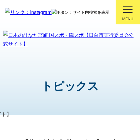
MENU
紡ぐ感動 親和となれ
第81回国民スポーツ大会
第26回全国障害者スポーツ大会
トピックス