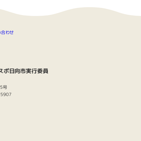
い合わせ
スポ日向市実行委員
番5号
-5907