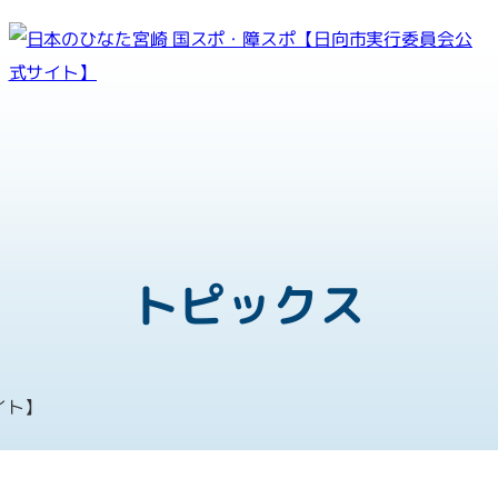
紡ぐ感動 親和となれ
第81回国民スポーツ大会
第26回全国障害者スポーツ大
トピックス