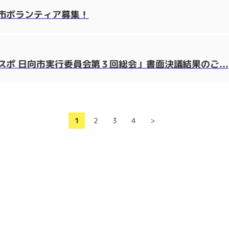
市ボランティア募集！
ポ 日向市実行委員会第３回総会」書面決議結果のご...
1
2
3
4
>