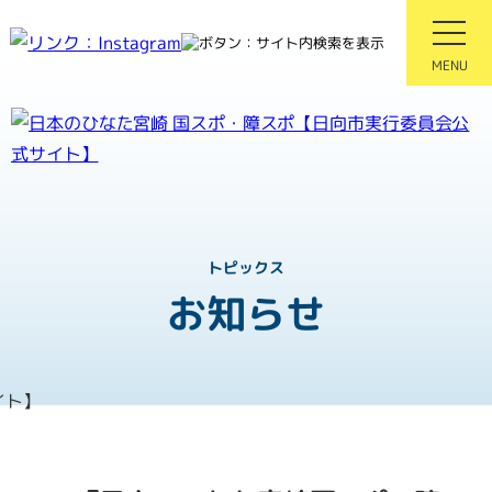
MENU
紡ぐ感動 親和となれ
第81回国民スポーツ大会
第26回全国障害者スポーツ大
トピックス
お知らせ