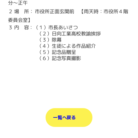
分～正午
２ 場 所： 市役所正面玄関前 【雨天時：市役所４階
委員会室】
３ 内 容：（１）市長あいさつ
（２）日向工業高校教諭挨拶
（３）除幕
（４）生徒による作品紹介
（５）記念品贈呈
（６）記念写真撮影
一覧へ戻る