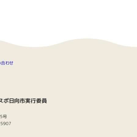
い合わせ
スポ日向市実行委員
番5号
-5907