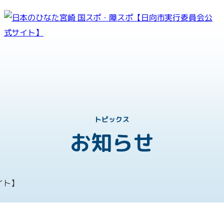
紡ぐ感動 親和となれ
第81回国民スポーツ大会
第26回全国障害者スポーツ大
トピックス
お知らせ