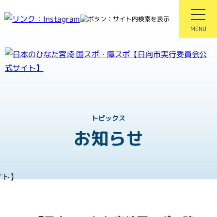
MENU
紡ぐ感動 親和となれ
第81回国民スポーツ大会
第26回全国障害者スポーツ大
トピックス
お知らせ